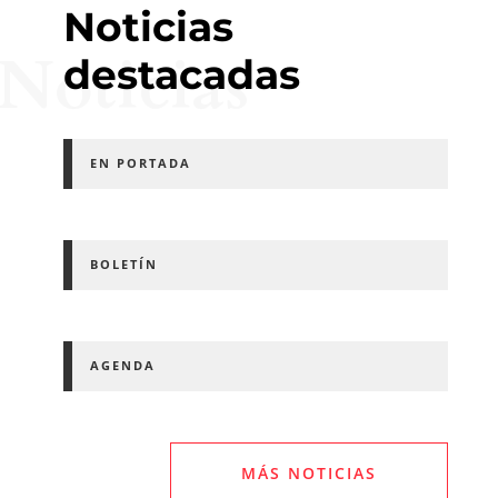
Noticias
Noticias
destacadas
EN PORTADA
BOLETÍN
AGENDA
MÁS NOTICIAS