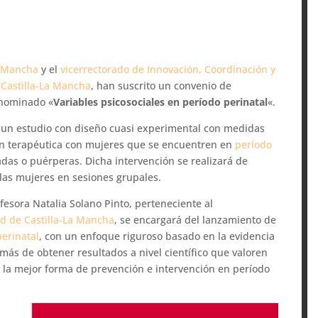
La Mancha
y el
vicerrectorado de Innovación, Coordinación y
e Castilla-La Mancha
, han suscrito un convenio de
enominado «
Variables psicosociales en período perinatal
«.
bo un estudio con diseño cuasi experimental con medidas
ión terapéutica con mujeres que se encuentren en
período
as o puérperas. Dicha intervención se realizará de
 las mujeres en sesiones grupales.
ofesora Natalia Solano Pinto, perteneciente al
ad de Castilla-La Mancha
, se encargará del lanzamiento de
erinatal
, con un enfoque riguroso basado en la evidencia
más de obtener resultados a nivel científico que valoren
y la mejor forma de prevención e intervención en período