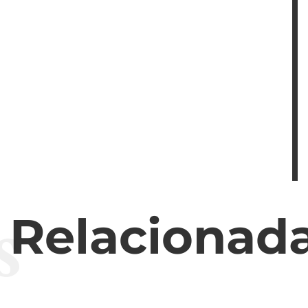
s
s Relacionad