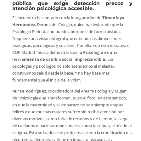
pública que exige detección precoz y
atención psicológica accesible.
El encuentro ha contado con la inauguración de
Timanfaya
Hernández
, Decana del Colegio, quien ha destacado que la
Psicología Perinatal no puede abordarse de forma aislada,
“requiere una visión integral que entienda las dimensiones
biológicas, psicológicas y sociales”. Por ello, con esta iniciativa el
COP Madrid “busca demostrar que
la Psicología es una
herramienta de cambio social imprescindible.
Las
psicólogas y psicólogos no solo atendemos el malestar,
construimos salud desde la base. Y no hay base más
fundamental que el inicio de la vida”.
M.ª Fe Rodríguez
, coordinadora del Área “Psicología y Mujer”
de “Psicología que Transforma”, puso el foco, en este sentido,
en que la maternidad y el embarazo no son siempre etapas
felices y que muchas mujeres sufren sin recibir atención por
diversos motivos, como falta de recursos y de tiempo, la carga
de cuidados o barreras emocionales, como la culpa y el miedo al
estigma. Esto se traduce en problemas como la cronificación o la
recurrencia depresiva y tiene un impacto psicosocial y