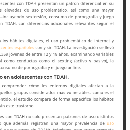
lescentes con TDAH presentan un patrón diferencial en su
ás elevadas de uso problemático, así como una mayor
 —incluyendo sextorsión, consumo de pornografía y juego
 TDAH, con diferencias adicionales relevantes según el
 los hábitos digitales, el uso problemático de Internet y
scentes españoles
con y sin TDAH. La investigación se llevó
.359 jóvenes de entre 12 y 18 años, examinando variables
í como conductas como el sexting (activo y pasivo), la
 consumo de pornografía y el juego online.
go en adolescentes con TDAH.
or comprender cómo los entornos digitales afectan a la
quellos grupos considerados más vulnerables, como es el
tido, el estudio compara de forma específica los hábitos
in este trastorno.
es con TDAH no solo presentan patrones de uso distintos
no que además registran una mayor prevalencia de
uso
% en sus pares sin TDAH). Asimismo, este grupo presenta