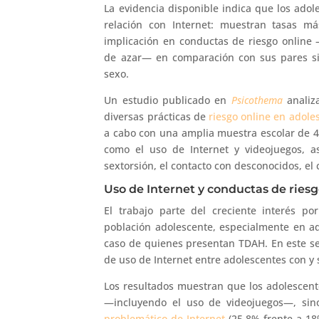
La evidencia disponible indica que los ado
relación con Internet: muestran tasas m
implicación en conductas de riesgo online
de azar— en comparación con sus pares sin
sexo.
Un estudio publicado en
Psicothema
analiza
diversas prácticas de
riesgo online en adole
a cabo con una amplia muestra escolar de 4
como el uso de Internet y videojuegos, as
sextorsión, el contacto con desconocidos, el
Uso de Internet y conductas de ries
El trabajo parte del creciente interés p
población adolescente, especialmente en a
caso de quienes presentan TDAH. En este sen
de uso de Internet entre adolescentes con y s
Los resultados muestran que los adolescent
—incluyendo el uso de videojuegos—, si
problemático de Internet
(25,8% frente a 18