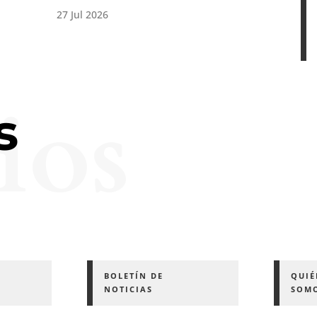
ios
s
BOLETÍN DE
QUIÉ
NOTICIAS
S