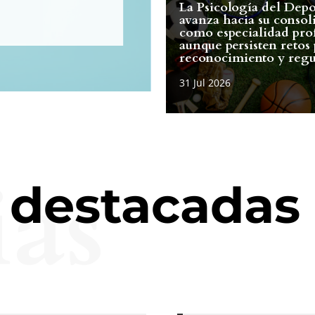
La Psicología del Depo
avanza hacia su consol
como especialidad prof
aunque persisten retos 
reconocimiento y regu
ias
s destacadas