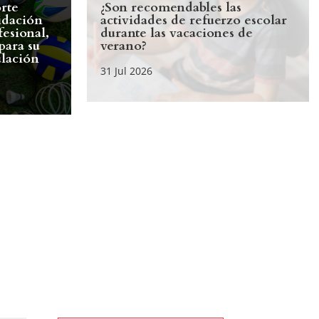
rte
¿Son recomendables las
idación
actividades de refuerzo escolar
esional,
durante las vacaciones de
para su
verano?
lación