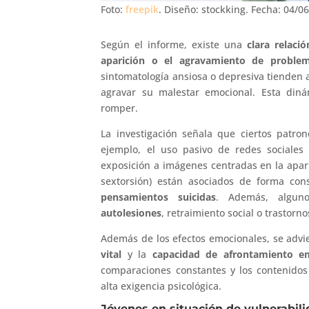
Foto:
freepik
. Diseño: stockking. Fecha: 04/0
Según el informe, existe una
clara relaci
aparición o el agravamiento de proble
sintomatología ansiosa o depresiva tienden 
agravar su malestar emocional. Esta dinám
romper.
La investigación señala que ciertos patro
ejemplo, el uso pasivo de redes sociales
exposición a imágenes centradas en la aparie
sextorsión) están asociados de forma con
pensamientos suicidas
. Además, alguno
autolesiones
, retraimiento social o trastorn
Además de los efectos emocionales, se advi
vital
y la
capacidad de afrontamiento e
comparaciones constantes y los contenidos
alta exigencia psicológica.
Jóvenes en situación de vulnerabilid