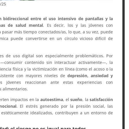
6/25
ón bidireccional entre el uso intensivo de pantallas y la
mas de salud mental
. Es decir, los y las jóvenes con
a pasar más tiempo conectados/as, lo que, a su vez, puede
ica puede convertirse en un círculo vicioso difícil de
nes de uso digital son especialmente problemáticos. Por
 —consumir contenido sin interactuar activamente—, la
ncia física y la victimización en línea (como el acoso o la
sistente con mayores niveles de
depresión, ansiedad y
s jóvenes reaccionan ante estas experiencias con
os alimentarios.
erten impactos en la
autoestima
, el
sueño
, la
satisfacción
mocional
. El estrés generado por la presión social, las
 estéticamente idealizados, contribuyen a un entorno de
ad: el riesgo no es igual para todos