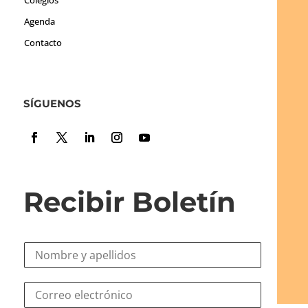
Colegios
Agenda
Contacto
SÍGUENOS
Recibir Boletín
N
o
m
N
C
b
o
o
r