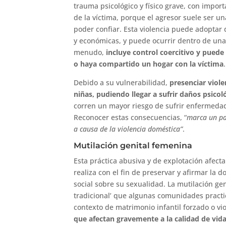
trauma psicológico y físico grave, con impor
de la víctima, porque el agresor suele ser u
poder confiar. Esta violencia puede adoptar d
y económicas, y puede ocurrir dentro de una 
menudo,
incluye control coercitivo y pued
o haya compartido un hogar con la víctima
.
Debido a su vulnerabilidad,
presenciar viol
niñas, pudiendo llegar a sufrir daños psico
corren un mayor riesgo de sufrir enfermedade
Reconocer estas consecuencias, “
marca un pa
a causa de la violencia doméstica”
.
Mutilación genital femenina
Esta práctica abusiva y de explotación afect
realiza con el fin de preservar y afirmar la 
social sobre su sexualidad. La mutilación ge
tradicional’ que algunas comunidades pract
contexto de matrimonio infantil forzado o vi
que afectan gravemente a la calidad de vida