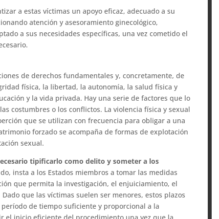
izar a estas víctimas un apoyo eficaz, adecuado a su
rcionando atención y asesoramiento ginecológico,
ptado a sus necesidades específicas, una vez cometido el
ecesario.
laciones de derechos fundamentales y, concretamente, de
idad física, la libertad, la autonomía, la salud física y
ducación y la vida privada. Hay una serie de factores que lo
s costumbres o los conflictos. La violencia física y sexual
erción que se utilizan con frecuencia para obligar a una
matrimonio forzado se acompaña de formas de explotación
otación sexual.
ecesario tipificarlo como delito y someter a los
tido, insta a los Estados miembros a tomar las medidas
ión que permita la investigación, el enjuiciamiento, el
o. Dado que las víctimas suelen ser menores, estos plazos
período de tiempo suficiente y proporcional a la
r el inicio eficiente del procedimiento una vez que la