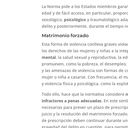
La Norma pide a los Estados miembros garant
edad y de fácil acceso, en particular, propo
sexológico,
psicológico
y traumatológico ada
delito y posteriormente, durante el tiempo n
Matrimonio forzado
Esta forma de violencia conlleva graves vio
los derechos de las mujeres y niñas a la integr
mental
, la salud sexual y reproductiva, la e
promueven, como la pobreza, el desempleo, la
y las amenazas de violencia son formas de co
mujer o niña a casarse. Con frecuencia, el 
y violencia física y psicológica, como la expl
Todo ello, hace que la normativa considere
n
infractores a penas adecuadas
. En este sen
necesarias para prever un plazo de prescripc
juicio y la resolución del matrimonio forzad
de prescripción deben continuar durante un 
gravedad del delito en cuestión, para permiti