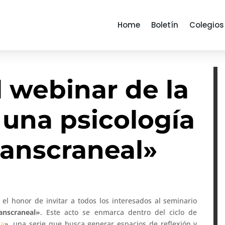
Home
Boletín
Colegios
 webinar de la
 una psicología
ranscraneal»
 el honor de invitar a todos los interesados al seminario
anscraneal
»
. Este acto se enmarca dentro del ciclo de
ia
», una serie que busca generar espacios de reflexión y