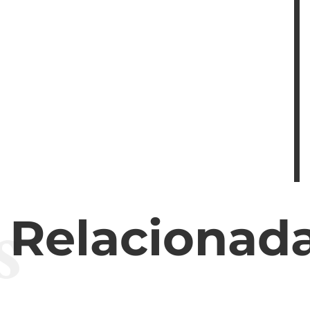
s
s Relacionad