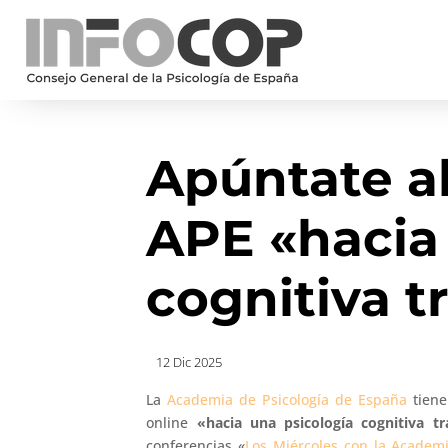
Apúntate al
APE «hacia
cognitiva t
12 Dic 2025
La
Academia de Psicología de España
tiene
online
«hacia una psicología cognitiva tr
conferencias «
Los Miércoles con la Academ