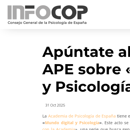
Apúntate a
APE sobre 
y Psicologí
31 Oct 2025
La
Academia de Psicología de España
tiene e
«
Mundo digital y Psicología
»
. Este acto s
con la Academia
», una serie que busca gen