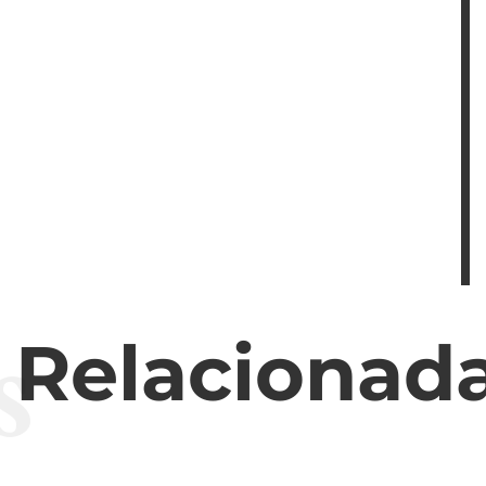
s
s Relacionad