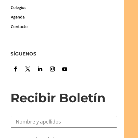
Colegios
Agenda
Contacto
SÍGUENOS
Recibir Boletín
N
o
m
e
C
b