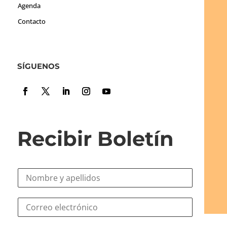
Agenda
Contacto
SÍGUENOS
Recibir Boletín
N
o
m
*
C
b
N
o
r
o
r
e