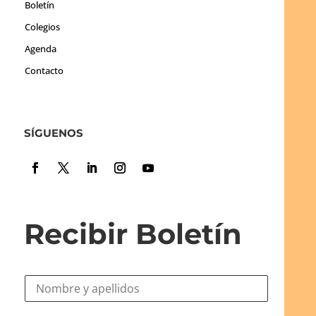
Boletín
Colegios
Agenda
Contacto
SÍGUENOS
Recibir Boletín
N
o
m