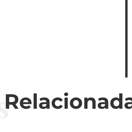
s
s Relacionad