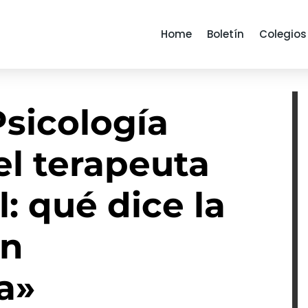
Home
Boletín
Colegios
Psicología
el terapeuta
: qué dice la
en
a»