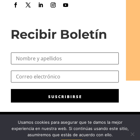
Recibir Boletín
N
o
m
*
C
b
C
o
r
o
r
e
r
r
*
r
SUSCRIBIRSE
e
e
o
o
e
*
l
Usamos cookies para asegurar que te damos la mejor
e
experiencia en nuestra web. Si continúas usando este sitio,
c
Consejo General de la Psicología de España
|
Privacidad
|
Aviso
asumiremos que estás de acuerdo con ello.
t
Legal
|
Política de cookies