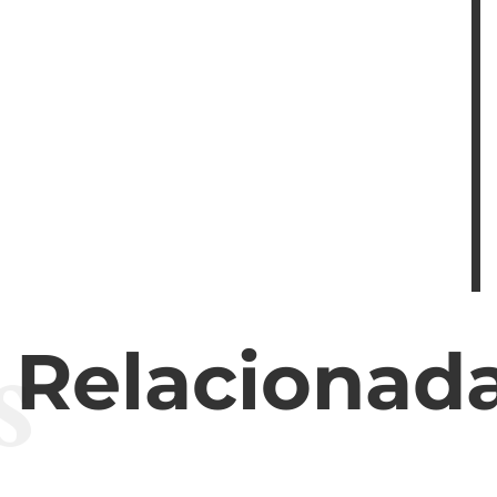
s
s Relacionad