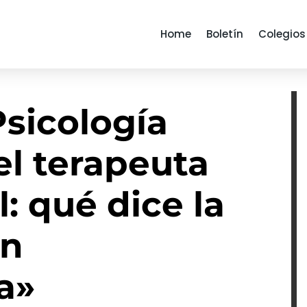
Home
Boletín
Colegios
Psicología
el terapeuta
: qué dice la
en
a»