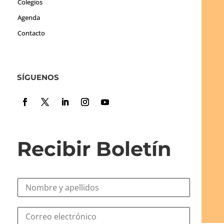
Colegios
Agenda
Contacto
SÍGUENOS
Recibir Boletín
N
o
m
C
C
b
o
o
r