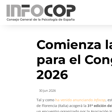
Comienza l
para el Co
2026
30 Jun 2026
Tal y como
ha venido anunciando
Infocop
, e
de Florencia (Italia) acogerá la
31ª edición de
un encuentro organizado por la Asociación In