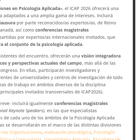
iones en Psicología Aplicada
», el ICAP 2026 ofrecerá una
a adaptados a una amplia gama de intereses. Incluirá
clausura
por parte reconocidos/as expertos/as, de Reino
Canadá, así como
conferencias magistrales
partidas por expertos/as internacionales invitados, que
a el conjunto de la psicología aplicada
.
asistentes del encuentro, ofrecerán una
visión integradora
nces y perspectivas actuales del campo
, más allá de las
congreso. En ellas, participarán investigadores y
dentes de universidades y centros de investigación de todo
eas de trabajo en ámbitos diversos de la disciplina
principales invitados transversales de ICAP2026).
breve- incluirá igualmente
conferencias magistrales
ional Keynote Speakers
), en las que especialistas
s de cada uno de los ámbitos de la Psicología Aplicada
s se desarrollarán en el marco de las distintas divisiones
e las Organizaciones
,
evaluación psicológica
,
Psicología
línica y Comunitaria
,
Gerontología Aplicada
,
Psicología de