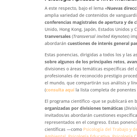
A este respecto, bajo el lema «
Nuevas direcc
amplia variedad de contenidos de vanguardi
conferencias magistrales de apertura y de 
Unido, Hong Kong, Japón, Estados Unidos y 
tranversales
(
Transversal invited Keynotes
) im
abordarán
cuestiones de interés general par
Estas ponencias, dirigidas a todos los y las 
sobre algunos de los principales retos, ava
divisiones o áreas temáticas específicas del 
profesionales de reconocido prestigio proce
el mundo, que compartirán sus análisis y lín
(
consulta aquí
la lista completa de ponentes 
El programa científico -que se publicará en 
organizadas por divisiones temáticas
(
Divis
invitados/as abordarán cuestiones específica
representados en el congreso. Estas ponencia
científicas —como
Psicología del Trabajo y d
Ambiental
,
Psicología Educativa
,
Psicología C