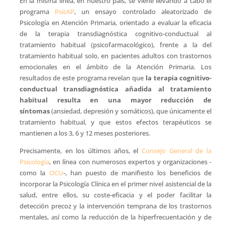
En la misma línea, en nuestro país, se viene llevando a cabo el
programa
PsicAP
, un ensayo controlado aleatorizado de
Psicología en Atención Primaria, orientado a evaluar la eficacia
de la terapia transdiagnóstica cognitivo-conductual al
tratamiento habitual (psicofarmacológico), frente a la del
tratamiento habitual solo, en pacientes adultos con trastornos
emocionales en el ámbito de la Atención Primaria. Los
resultados de este programa revelan que
la terapia cognitivo-
conductual transdiagnóstica añadida al tratamiento
habitual resulta en una mayor reducción de
síntomas
(ansiedad, depresión y somáticos), que únicamente el
tratamiento habitual, y que estos efectos terapéuticos se
mantienen a los 3, 6 y 12 meses posteriores.
Precisamente, en los últimos años, el
Consejo General de la
Psicología
, en línea con numerosos expertos y organizaciones -
como la
OCU
-, han puesto de manifiesto los beneficios de
incorporar la Psicología Clínica en el primer nivel asistencial de la
salud, entre ellos, su coste-eficacia y el poder facilitar la
detección precoz y la intervención temprana de los trastornos
mentales, así como la reducción de la hiperfrecuentación y de