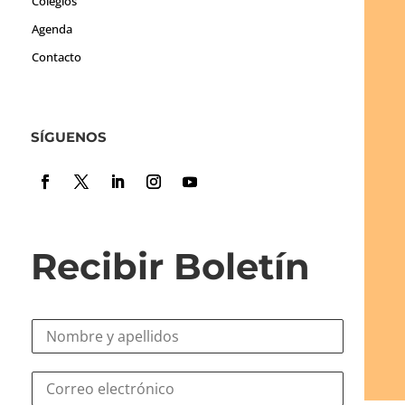
Colegios
Agenda
Contacto
SÍGUENOS
Recibir Boletín
N
o
m
N
C
b
o
o
r