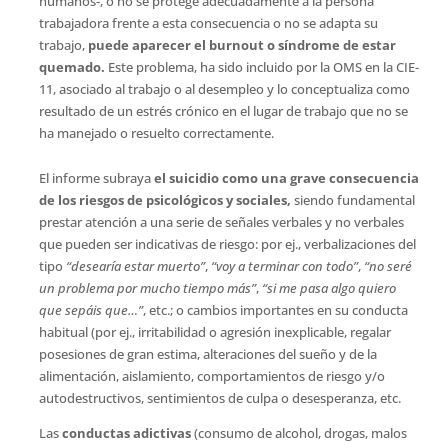
humanos-, o no se protege adecuadamente a la persona
trabajadora frente a esta consecuencia o no se adapta su
trabajo,
puede aparecer el burnout o síndrome de estar
quemado.
Este problema, ha sido incluido por la OMS en la CIE-
11, asociado al trabajo o al desempleo y lo conceptualiza como
resultado de un estrés crónico en el lugar de trabajo que no se
ha manejado o resuelto correctamente.
El informe subraya
el suicidio como una grave consecuencia
de los riesgos de psicológicos y sociales,
siendo fundamental
prestar atención a una serie de señales verbales y no verbales
que pueden ser indicativas de riesgo: por ej., verbalizaciones del
tipo
“desearía estar muerto”
,
“voy a terminar con todo”
,
“no seré
un problema por mucho tiempo más”
,
“si me pasa algo quiero
que sepáis que…”
, etc.; o cambios importantes en su conducta
habitual (por ej., irritabilidad o agresión inexplicable, regalar
posesiones de gran estima, alteraciones del sueño y de la
alimentación, aislamiento, comportamientos de riesgo y/o
autodestructivos, sentimientos de culpa o desesperanza, etc.
Las
conductas adictivas
(consumo de alcohol, drogas, malos