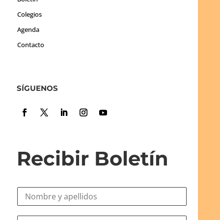
Colegios
Agenda
Contacto
SÍGUENOS
Recibir Boletín
N
o
m
e