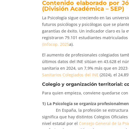
Contenido elaborado por Jó
(División Académica – SEP)
La Psicología sigue creciendo en las univers
futuros psicólogos y psicólogas que se plant
garantías de éxito. Un indicador claro es la 
registraron 79.101 estudiantes matriculados 
(Infocop, 2025
a).
El aumento de profesionales colegiados tambi
últimos datos del INE sitúan en 43.628 el nú
sanitaria en 2024, un 7,9% más que en 2023 
Sanitarios Colegiados del INE
(2024), el 24,8
Colegio y organización territorial: 
Para quien empieza, conviene quedarse con 
1) La Psicología se organiza profesionalment
En España, la profesión se estructura 
significa que hay distintos Colegios Oficial
nivel estatal por el
Consejo General de la Ps