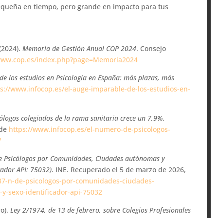
pequeña en tiempo, pero grande en impacto para tus
(2024).
Memoria de Gestión Anual COP 2024
. Consejo
/www.cop.es/index.php?page=Memoria2024
de los estudios en Psicología en España: más plazas, más
ps://www.infocop.es/el-auge-imparable-de-los-estudios-en-
ólogos colegiados de la rama sanitaria crece un 7,9%
.
 de
https://www.infocop.es/el-numero-de-psicologos-
/
e Psicólogos por Comunidades, Ciudades autónomas y
icador API: 75032)
. INE. Recuperado el 5 de marzo de 2026,
587-n-de-psicologos-por-comunidades-ciudades-
y-sexo-identificador-api-75032
ro).
Ley 2/1974, de 13 de febrero, sobre Colegios Profesionales