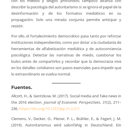
con los miedos y sesgos profundos; tampoco alcanza con
describir la psicología del autoritarismo si se ignora el papel de la
desinformación y de los formatos mediáticos en su
propagación. Solo una mirada conjunta permite anticipar y
resistir.
Por ello, el fortalecimiento democrático pasa tanto por reforzar
instituciones independientes, como por dotar a la ciudadanía de
herramientas de alfabetización mediática y de autoconciencia
psicológica. Detectar las narrativas de miedo, cuestionar los
bulos antes de compartirlos y recordar que la democracia vive
en los detalles cotidianos son pasos esenciales para impedir que
lo extraordinario se vuelva normal.
Fuentes.
Allcott, H., & Gentzkow, M. (2017). Social media and fake news in
the 2016 election.
Journal of Economic Perspectives, 31
(2), 211–
236.
https://doi.org/10.1257/jep.31.2.211
Clemens, V., Decker, O., Plener, P. L., Brähler, E., & Fegert, J. M.
(2019). Autoritarismus wird salonfähig in Deutschland: Ein