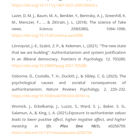
https://doi.org/10.1111/j.1467-9221.2005.00432.x
Lazer, D. M. J., Baum, M. A., Benkler, Y., Berinsky, A. J., Greenhill, K.
M., Menczer, F., … & Zittrain, J. L. (2018). The science of fake
news.
Science, 359
(6380), 1094–1096.
https://doi.org/10.1126/science.aao2998
Lönnqvist, J.-E., Szabó, Z. P., & Kelemen, L. (2021). “The new state
that we are building”: Authoritarianism and system justification
in an illiberal democracy.
Frontiers in Psychology, 12,
703280.
https://doi.org/10.3389/fpsyg.2021.703280
Osborne, D., Costello, T. H., Duckitt, J., & Sibley, C. G. (2023). The
psychological causes and societal consequences of
authoritarianism.
Nature Reviews Psychology, 2
, 220–232.
https://doi.org/10.1038/s44159-023-00161-4
.
Womick, J., Eckelkamp, J., Luzzo, S., Ward, S. J., Baker, S. G.,
Salamun, A., & King, L. A. (2021).
Exposure to authoritarian values
leads to lower positive affect, higher negative affect, and higher
meaning in life
.
P
los One 1
6
(9), e0256759.
https://doi.org/10.1371/journal.pone.0256759
.