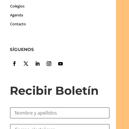
Colegios
Agenda
Contacto
SÍGUENOS
Recibir Boletín
N
o
m
*
C
b