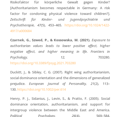
Risikofaktor für körperliche Gewalt gegen Kinder?
[Authoritarianism becomes respectable in Germany: A risk
factor for condoning physical violence toward children?].
Zeitschrift für Kinder- und Jugendpsychiatrie und
Psychotherapie, 47
(5), 453–465.
https://doi.org/10.1024/1422-
4917/a000684
Czarnek, G., Szwed, P., & Kossowska, M. (2021).
Exposure to
authoritarian values leads to lower positive affect, higher
negative affect, and higher meaning in life.
Frontiers in
Psychology, 12,
703280.
https://doi.org/10.3389/fpsyg.2021.703280
Duckitt, J., & Sibley, C. G. (2007). Right wing authoritarianism,
social dominance orientation and the dimensions of generalized
prejudice.
European Journal of Personality, 21
(2), 113–
130.
https://doi.org/10.1002/per.614
Henry, P. J., Sidanius, J., Levin, S., & Pratto, F. (2005). Social
dominance orientation, authoritarianism, and support for
intergroup violence between the Middle East and America.
Political Psychology, 26
(4), 569–584.