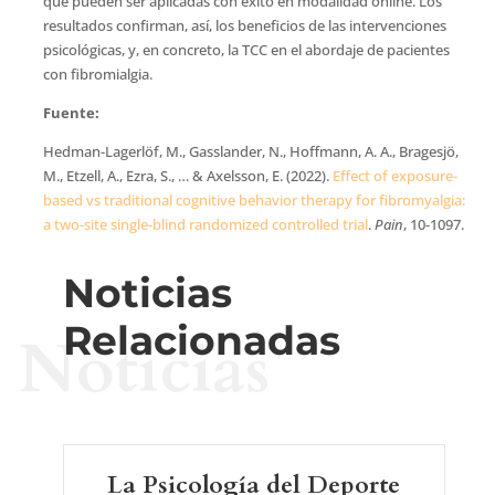
que pueden ser aplicadas con éxito en modalidad online. Los
resultados confirman, así, los beneficios de las intervenciones
psicológicas, y, en concreto, la TCC en el abordaje de pacientes
con fibromialgia.
Fuente:
Hedman-Lagerlöf, M., Gasslander, N., Hoffmann, A. A., Bragesjö,
M., Etzell, A., Ezra, S., … & Axelsson, E. (2022).
Effect of exposure-
based vs traditional cognitive behavior therapy for fibromyalgia:
a two-site single-blind randomized controlled trial
.
Pain
, 10-1097.
Noticias
Relacionadas
Noticias
La Psicología del Deporte