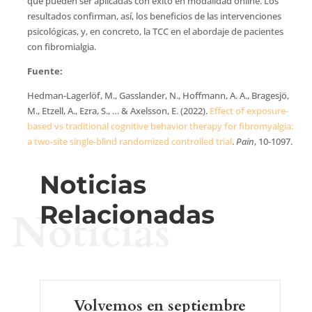
que pueden ser aplicadas con éxito en modalidad online. Los
resultados confirman, así, los beneficios de las intervenciones
psicológicas, y, en concreto, la TCC en el abordaje de pacientes
con fibromialgia.
Fuente:
Hedman-Lagerlöf, M., Gasslander, N., Hoffmann, A. A., Bragesjö,
M., Etzell, A., Ezra, S., … & Axelsson, E. (2022).
Effect of exposure-
based vs traditional cognitive behavior therapy for fibromyalgia:
a two-site single-blind randomized controlled trial
.
Pain
, 10-1097.
Noticias
Relacionadas
Noticias
Volvemos en septiembre