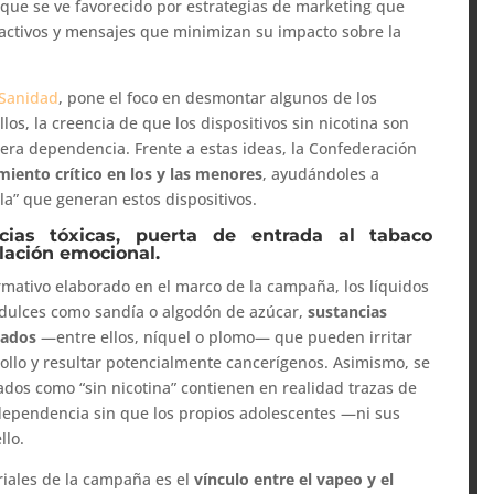
que se ve favorecido por estrategias de marketing que
tractivos y mensajes que minimizan su impacto sobre la
 Sanidad
, pone el foco en desmontar algunos de los
los, la creencia de que los dispositivos sin nicotina son
ra dependencia. Frente a estas ideas, la Confederación
ento crítico en los y las menores
, ayudándoles a
a” que generan estos dispositivos.
cias tóxicas, puerta de entrada al tabaco
lación emocional.
rmativo elaborado en el marco de la campaña, los líquidos
dulces como sandía o algodón de azúcar,
sustancias
sados
—entre ellos, níquel o plomo— que pueden irritar
rollo y resultar potencialmente cancerígenos. Asimismo, se
ados como “sin nicotina” contienen en realidad trazas de
 dependencia sin que los propios adolescentes —ni sus
llo.
riales de la campaña es el
vínculo entre el vapeo y el