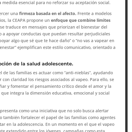
 medida esencial para no reforzar su aceptación social.
ercer una
firmeza basada en el afecto.
Frente a modelos
rios, la CEAPA propone un
enfoque que combine límites
se traduce en mensajes que priorizan el bienestar del
o a apoyar conductas que puedan resultar perjudiciales
poyar algo que sé que te hace daño” o “no vas a vapear en
enestar” ejemplifican este estilo comunicativo, orientado a
ción de la salud adolescente.
 de las familias es actuar como “anti-nieblas”, ayudando
r con claridad los riesgos asociados al vapeo. Para ello, se
ar y fomentar el pensamiento crítico desde el amor y la
 que integra la dimensión educativa, emocional y social
presenta como una iniciativa que no solo busca alertar
o también fortalecer el papel de las familias como agentes
star en la adolescencia. En un momento en el que el vapeo
te extendido entre los jóvenes, campañas como esta