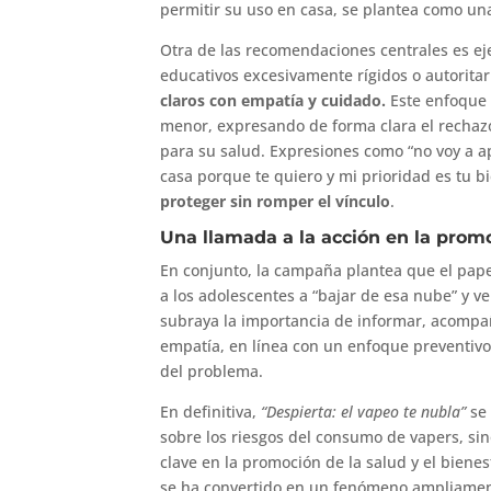
permitir su uso en casa, se plantea como una
Otra de las recomendaciones centrales es ej
educativos excesivamente rígidos o autorita
claros con empatía y cuidado.
Este enfoque 
menor, expresando de forma clara el rechaz
para su salud. Expresiones como “no voy a a
casa porque te quiero y mi prioridad es tu bi
proteger sin romper el vínculo
.
Una llamada a la acción en la promo
En conjunto, la campaña plantea que el papel
a los adolescentes a “bajar de esa nube” y ve
subraya la importancia de informar, acompañ
empatía, en línea con un enfoque preventivo
del problema.
En definitiva,
“Despierta: el vapeo te nubla”
se 
sobre los riesgos del consumo de vapers, sin
clave en la promoción de la salud y el biene
se ha convertido en un fenómeno ampliamen