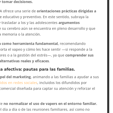
y tomar decisiones.
PA ofrece una serie de
orientaciones prácticas dirigidas a
aje educativo y preventivo. En este sentido, subraya la
trasladar a los y las adolescentes
argumentos
e su cerebro aún se encuentra en pleno desarrollo y que
a memoria o la atención.
va como herramienta fundamental,
recomendando
porta el vapeo y cómo les hace sentir —si responde a la
ores o a la gestión del estrés—, ya que
comprender sus
lternativas reales y eficaces
.
a afectiva: pautas para las familias.
apel del marketing
, animando a las familias a ayudar a sus
dos en redes sociales
, incluidos los difundidos por
comercial diseñada para captar su atención y reforzar el
 de
no normalizar el uso de vapers en el entorno familiar.
l día a día o de las reuniones familiares, así como no