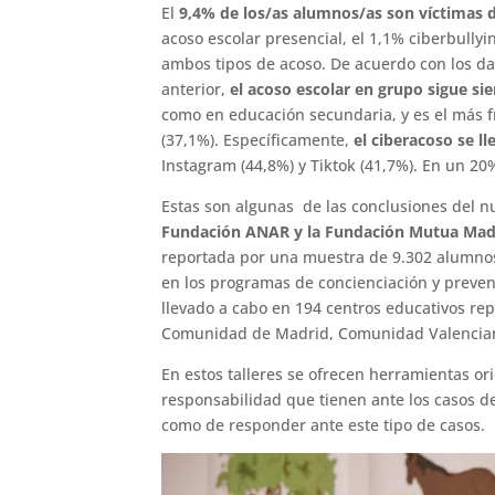
El
9,4% de los/as alumnos/as son víctimas d
acoso escolar presencial, el 1,1% ciberbully
ambos tipos de acoso. De acuerdo con los dat
anterior,
el acoso escolar en grupo sigue si
como en educación secundaria, y es el más fr
(37,1%). Específicamente,
el ciberacoso se l
Instagram (44,8%) y Tiktok (41,7%). En un 20% 
Estas son algunas de las conclusiones del n
Fundación ANAR y la Fundación Mutua Mad
reportada por una muestra de 9.302 alumnos
en los programas de concienciación y preven
llevado a cabo en 194 centros educativos r
Comunidad de Madrid, Comunidad Valenciana, 
En estos talleres se ofrecen herramientas o
responsabilidad que tienen ante los casos de
como de responder ante este tipo de casos.