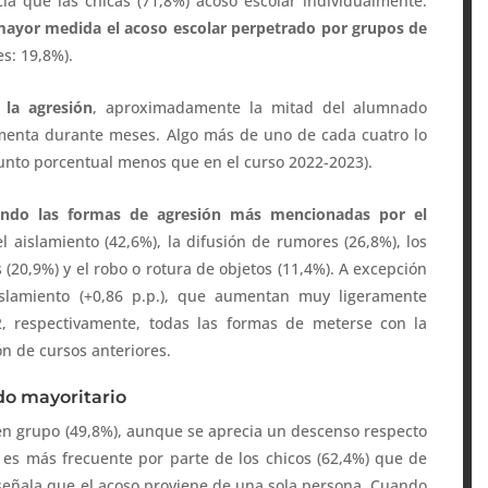
ia que las chicas (71,8%) acoso escolar individualmente.
 mayor medida el acoso escolar perpetrado por grupos de
s: 19,8%).
la agresión
, aproximadamente la mitad del alumnado
imenta durante meses. Algo más de uno de cada cuatro lo
unto porcentual menos que en el curso 2022-2023).
iendo las formas de agresión más mencionadas por el
l aislamiento (42,6%), la difusión de rumores (26,8%), los
 (20,9%) y el robo o rotura de objetos (11,4%). A excepción
aislamiento (+0,86 p.p.), que aumentan muy ligeramente
2, respectivamente, todas las formas de meterse con la
n de cursos anteriores.
do mayoritario
 en grupo (49,8%), aunque se aprecia un descenso respecto
al es más frecuente por parte de los chicos (62,4%) que de
 señala que el acoso proviene de una sola persona. Cuando