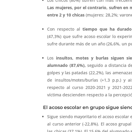
Los chicos (80%) sufren con más frecuenc
Las mujeres, por el contrario, sufren en
entre 2 y 10 chicas
(mujeres: 28,2%; varone
Con respecto al
tiempo que ha durado 
(47,3%) que sufre acoso escolar lo exper
sufre durante más de un año (26,6%, un p
Los
insultos, motes y burlas siguen s
alumnado (87,6%),
seguido a distancia de
golpes y las patadas (22,2%), las amenazas
de insultos/motes/burlas (+1,3 p.p.) y 
respecto al curso 2020-2021 y 2021-202
víctima descienden respecto a la percepció
El acoso escolar en grupo sigue sien
Sigue siendo mayoritario el acoso escolar
al curso anterior (-22,8%). El acoso grup
las chicas (37,1%). El 15,6% del alumnado