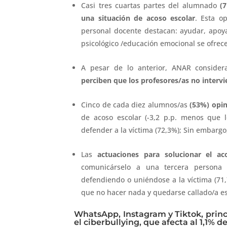
Casi tres cuartas partes del alumnado
(
una situación de acoso escolar
. Esta o
personal docente destacan: ayudar, apoyar
psicológico /educación emocional se ofrece
A pesar de lo anterior, ANAR conside
perciben que los profesores/as no intervi
Cinco de cada diez alumnos/as
(53%) opin
de acoso escolar (-3,2 p.p. menos que l
defender a la víctima (72,3%); Sin embargo
Las
actuaciones para solucionar el 
comunicárselo a una tercera persona -p
defendiendo o uniéndose a la víctima (71
que no hacer nada y quedarse callado/a es
WhatsApp, Instagram y Tiktok, princi
el ciberbullying, que afecta al 1,1% 