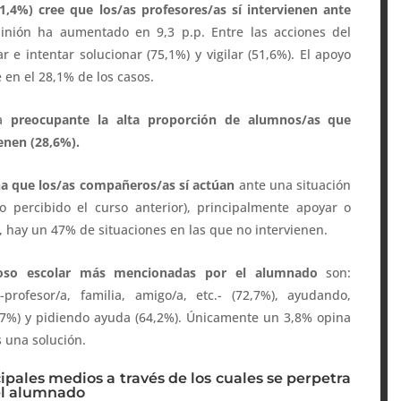
71,4%) cree que los/as profesores/as sí intervienen ante
pinión ha aumentado en 9,3 p.p. Entre las acciones del
 e intentar solucionar (75,1%) y vigilar (51,6%). El apoyo
 en el 28,1% de los casos.
ra
preocupante la alta proporción de alumnos/as que
enen (28,6%).
a que los/as compañeros/as sí actúan
ante una situación
o percibido el curso anterior), principalmente apoyar o
, hay un 47% de situaciones en las que no intervienen.
acoso escolar más mencionadas por el alumnado
son:
rofesor/a, familia, amigo/a, etc.- (72,7%), ayudando,
,7%) y pidiendo ayuda (64,2%). Únicamente un 3,8% opina
 una solución.
pales medios a través de los cuales se perpetra
del alumnado