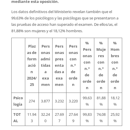
mediante esta oposición.
Los datos definitivos del Ministerio revelan también que el
99,63% de los psicólogos y las psicólogas que se presentaron a
las pruebas de acceso han superado el examen. De ellos/as, el
81,88% son mujeres y el 18,12% hombres.
%
%
%
Plaz
Pers
Pers
Pers
Pers
Muje
Hom
as de
onas
onas
onas
onas
res
bres
form
admi
pres
con
con
con
con
ació
tidas
enta
n.º
n.º
n.º
n.º
n
a
das a
de
de
de
de
2024/
exa
exa
orde
orde
orde
orde
25
men
men
n
n
n
n
Psico
99,63
81,88
18,12
274
3.877
3.232
3.220
logía
%
%
%
TOT
11.94
32.24
27.69
27.64
99,83
74,08
25,92
AL
3
0
7
9
%
%
%