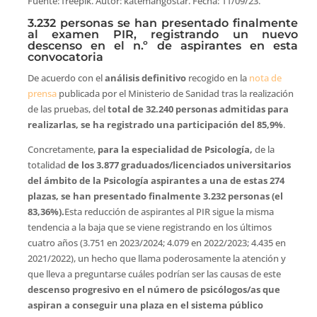
Fuente: freepik. Autor: katemangostar. Fecha: 11/09/23.
3.232 personas se han presentado finalmente
al examen PIR, registrando un nuevo
descenso en el n.º de aspirantes en esta
convocatoria
De acuerdo con el
análisis definitivo
recogido en la
nota de
prensa
publicada por el Ministerio de Sanidad tras la realización
de las pruebas, del
total de 32.240 personas admitidas para
realizarlas, se ha registrado una participación del 85,9%
.
Concretamente,
para la especialidad de Psicología,
de la
totalidad
de los 3.877 graduados/licenciados universitarios
del ámbito de la Psicología aspirantes a una de estas 274
plazas, se han presentado finalmente 3.232 personas (el
83,36%).
Esta reducción de aspirantes al PIR sigue la misma
tendencia a la baja que se viene registrando en los últimos
cuatro años (3.751 en 2023/2024; 4.079 en 2022/2023; 4.435 en
2021/2022), un hecho que llama poderosamente la atención y
que lleva a preguntarse cuáles podrían ser las causas de este
descenso progresivo en el número de
psicólogos/as que
aspiran a conseguir una plaza en el sistema público