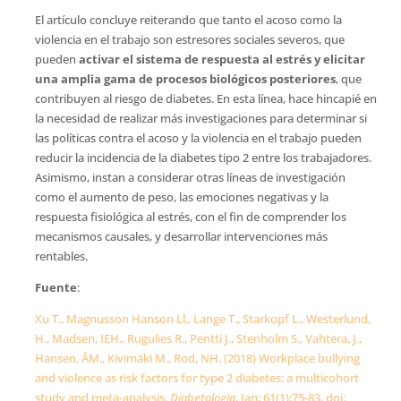
El artículo concluye reiterando que tanto el acoso como la
violencia en el trabajo son estresores sociales severos, que
pueden
activar el sistema de respuesta al estrés y elicitar
una amplia gama de procesos biológicos posteriores
, que
contribuyen al riesgo de diabetes. En esta línea, hace hincapié en
la necesidad de realizar más investigaciones para determinar si
las políticas contra el acoso y la violencia en el trabajo pueden
reducir la incidencia de la diabetes tipo 2 entre los trabajadores.
Asimismo, instan a considerar otras líneas de investigación
como el aumento de peso, las emociones negativas y la
respuesta fisiológica al estrés, con el fin de comprender los
mecanismos causales, y desarrollar intervenciones más
rentables.
Fuente
:
Xu T., Magnusson Hanson Ll., Lange T., Starkopf L., Westerlund,
H., Madsen, IEH., Rugulies R., Pentti J., Stenholm S., Vahtera, J.,
Hansen, ÅM., Kivimäki M., Rod, NH. (2018) Workplace bullying
and violence as risk factors for type 2 diabetes: a multicohort
study and meta-analysis.
Diabetologia
, Jan; 61(1):75-83. doi: