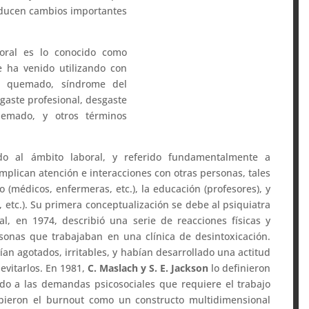
roducen cambios importantes
boral es lo conocido como
 ha venido utilizando con
r quemado, síndrome del
gaste profesional, desgaste
uemado, y otros términos
do al ámbito laboral, y referido fundamentalmente a
lican atención e interacciones con otras personas, tales
 (médicos, enfermeras, etc.), la educación (profesores), y
, etc.). Su primera conceptualización se debe al psiquiatra
ual, en 1974, describió una serie de reacciones físicas y
onas que trabajaban en una clínica de desintoxicación.
an agotados, irritables, y habían desarrollado una actitud
 evitarlos. En 1981,
C. Maslach y S. E. Jackson
lo definieron
do a las demandas psicosociales que requiere el trabajo
ibieron el burnout como un constructo multidimensional