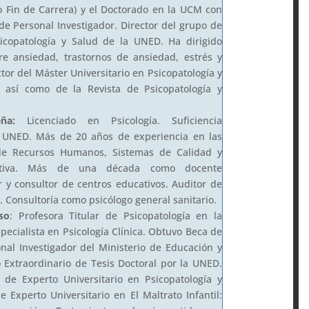
o Fin de Carrera) y el Doctorado en la UCM con
e Personal Investigador. Director del grupo de
sicopatología y Salud de la UNED. Ha dirigido
re ansiedad, trastornos de ansiedad, estrés y
tor del Máster Universitario en Psicopatología y
 así como de la Revista de Psicopatología y
ña:
Licenciado en Psicología. Suficiencia
a UNED. Más de 20 años de experiencia en las
de Recursos Humanos, Sistemas de Calidad y
cativa. Más de una década como docente
or y consultor de centros educativos. Auditor de
. Consultoría como psicólogo general sanitario.
so
: Profesora Titular de Psicopatología en la
pecialista en Psicología Clínica. Obtuvo Beca de
al Investigador del Ministerio de Educación y
o Extraordinario de Tesis Doctoral por la UNED.
 de Experto Universitario en Psicopatología y
e Experto Universitario en El Maltrato Infantil: