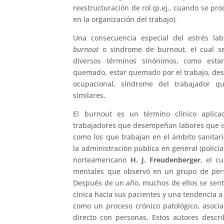
reestructuración de rol (p.ej., cuando se p
en la organización del trabajo).
Una consecuencia especial del estrés la
burnout
o síndrome de burnout, el cual se
diversos términos sinónimos, como esta
quemado, estar quemado por el trabajo, des
ocupacional, síndrome del trabajador q
similares.
El burnout es un término clínico aplica
trabajadores que desempeñan labores que imp
como los que trabajan en el ámbito sanitario
la administración pública en general (policía
norteamericano
H. J. Freudenberger
, el c
mentales que observó en un grupo de pers
Después de un año, muchos de ellos se sentí
cínica hacia sus pacientes y una tendencia a
como un proceso crónico patológico, asocia
directo con personas. Estos autores descr