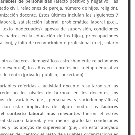
variables
de personalidad
(afecto positivo y negativo), las
ado civil, relaciones de pareja, número de hijos, religión),
nización docente. Estos últimos incluían las siguientes
7
laboral), satisfacción laboral, problemática laboral (p.ej.,
e texto inadecuados), apoyos de supervisión, condiciones
los padres en la educación de los hijos), preocupaciones
zación), y falta de reconocimiento profesional (p.ej., salario
 otros factores demográficos estrechamente relacionados
jo o eventual), los años en la profesión, la etapa educativa
ipo de centro (privado, público, concertado).
riables referidas a actividad docente resultaron ser las
edecían los niveles de burnout en los docentes, los
pos de variables (i.e., personales y sociodemográficas)
ecían estar implicados de algún modo. Los
factores
del contexto laboral más relevantes
fueron el estrés
 satisfacción laboral, y en menor grado las condiciones
les y los apoyos de supervisión (p.ej., no estar apoyado
visores del centro); el resto de variables organizacionales