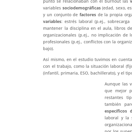
punto se relacionaban con el burnout las
variables
sociodemográficas
(edad, sexo, est
y un conjunto de
factores
de la propia orga
variables
: estrés laboral (p.ej., sobrecarga 
mantener la disciplina en el aula, libros d
organizacionales (p.ej., no implicación de 
profesionales (p.ej., conflictos con la organi
bajo).
Así mismo, en el estudio tuvimos en cuenta
con el trabajo, como la situación laboral (fi
(infantil, primaria, ESO, bachillerato), y el t
Aunque las va
que mejor pr
restantes ti
también par
específicos 
laboral y la
organizaciona
por los super