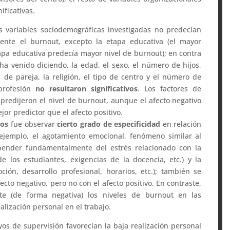
ificativas.
es variables sociodemográficas investigadas no predecían
amente el burnout, excepto la etapa educativa (el mayor
tapa educativa predecía mayor nivel de burnout); en contra
ha venido diciendo, la edad, el sexo, el número de hijos,
s de pareja, la religión, el tipo de centro y el número de
profesión
no resultaron significativos
. Los factores de
predijeron el nivel de burnout, aunque el afecto negativo
jor predictor que el afecto positivo.
dos
fue observar
cierto grado de especificidad
en relación
ejemplo, el agotamiento emocional, fenómeno similar al
pender fundamentalmente del estrés relacionado con la
e los estudiantes, exigencias de la docencia, etc.) y la
ción, desarrollo profesional, horarios, etc.); también se
cto negativo, pero no con el afecto positivo. En contraste,
ente (de forma negativa) los niveles de burnout en las
lización personal en el trabajo.
yos de supervisión favorecían la baja realización personal