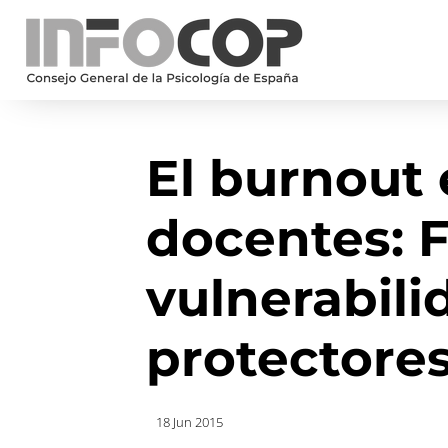
El burnout 
docentes: 
vulnerabili
protectore
18 Jun 2015