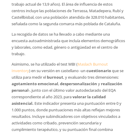
trabajo actual de 13,9 años). El área de influencia de estos
centros incluye las poblaciones de Terrassa, Matadepera, Rubí y
Castellbisbal, con una población atendida de 328.010 habitantes,
señalada como la segunda comarca más poblada de Cataluña.
La recogida de datos se ha llevado a cabo mediante una
encuesta autoadministrada que incluía elementos demográficos
y laborales, como edad, género o antigüedad en el centro de
trabajo.
Asimismo, se ha utilizado el test MBI (
Maslach Burnout
Inventory
) en su versión en castellano -un
cuestionario
que se
utiliza para medir el
burnout
, y evaluando tres dimensiones:
agotamiento emocional
,
despersonalización
y
realización
personal
-, junto con el último valor autodeclarado del EQA
correspondiente al año 2023, para
valorar la calidad
asistencial.
Este indicador presenta una puntuación entre 0 y
1.000 puntos, donde puntuaciones más altas reflejan mejores
resultados. Incluye subindicadores con objetivos vinculados a
actividades como cribado, prevención secundaria y
cumplimiento terapéutico, y su puntuación final combina