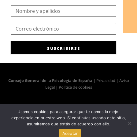
N
o
m
e
C
b
l
o
r
e
r
e
c
r
*
t
SUSCRIBIRSE
e
r
o
ó
e
n
l
i
e
c
c
Consejo General de la Psicología de España
|
Privacidad
|
Aviso
o
t
Legal
|
Política de cookies
e
r
l
ó
e
n
c
i
Usamos cookies para asegurar que te damos la mejor
t
c
experiencia en nuestra web. Si continúas usando este sitio,
r
o
asumiremos que estás de acuerdo con ello.
ó
*
n
Aceptar