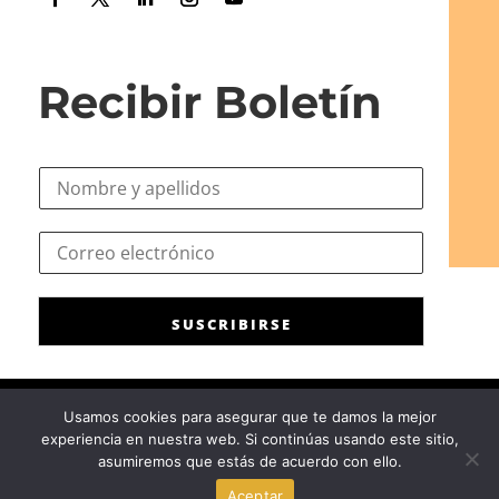
Recibir Boletín
N
o
m
e
C
b
l
o
r
e
r
e
c
r
*
t
SUSCRIBIRSE
e
r
o
ó
e
n
l
i
Usamos cookies para asegurar que te damos la mejor
e
c
experiencia en nuestra web. Si continúas usando este sitio,
c
Consejo General de la Psicología de España
|
Privacidad
|
Aviso
o
asumiremos que estás de acuerdo con ello.
t
Legal
|
Política de cookies
N
r
Aceptar