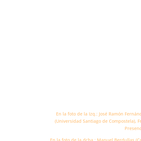
En la foto de la Izq.: José Ramón Ferná
(Universidad Santiago de Compostela), F
Presenc
En la foto de la dcha.: Manuel Berdullas (C