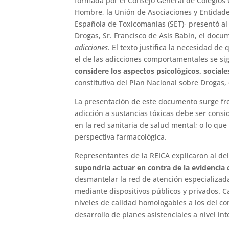
formada por el Consejo General de Colegios O
Hombre, la Unión de Asociaciones y Entidad
Española de Toxicomanías (SET)- presentó al
Drogas, Sr. Francisco de Asís Babín, el docum
adicciones
. El texto justifica la necesidad d
el de las adicciones comportamentales se s
considere los aspectos psicológicos, sociale
constitutiva del Plan Nacional sobre Drogas,
La presentación de este documento surge fre
adicción a sustancias tóxicas debe ser cons
en la red sanitaria de salud mental; o lo q
perspectiva farmacológica.
Representantes de la REICA explicaron al d
supondría actuar en contra de la evidencia c
desmantelar la red de atención especializad
mediante dispositivos públicos y privados. 
niveles de calidad homologables a los del co
desarrollo de planes asistenciales a nivel int