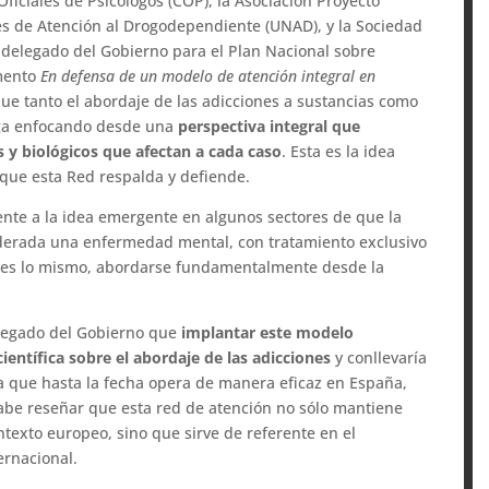
ficiales de Psicólogos (COP), la Asociación Proyecto
es de Atención al Drogodependiente (UNAD), y la Sociedad
 delegado del Gobierno para el Plan Nacional sobre
ento 
En defensa de un modelo de atención integral en
e que tanto el abordaje de las adicciones a sustancias como
iga enfocando desde una
perspectiva integral que
s y biológicos que afectan a cada caso
. Esta es la idea
 que esta Red respalda y defiende.
nte a la idea emergente en algunos sectores de que la
iderada una enfermedad mental, con tratamiento exclusivo
ue es lo mismo, abordarse fundamentalmente desde la
elegado del Gobierno que
implantar este modelo
ientífica sobre el abordaje de las adicciones
y conllevaría
a que hasta la fecha opera de manera eficaz en España,
Cabe reseñar que esta red de atención no sólo mantiene
ntexto europeo, sino que sirve de referente en el
ernacional.