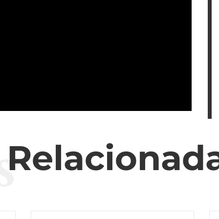
s
s Relacionad