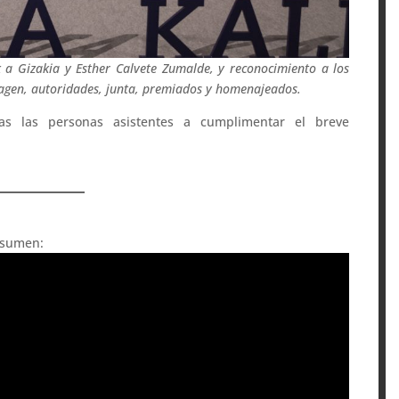
k a Gizakia y Esther Calvete Zumalde, y reconocimiento a los
magen, autoridades, junta, premiados y homenajeados.
as las personas asistentes a cumplimentar el breve
resumen: