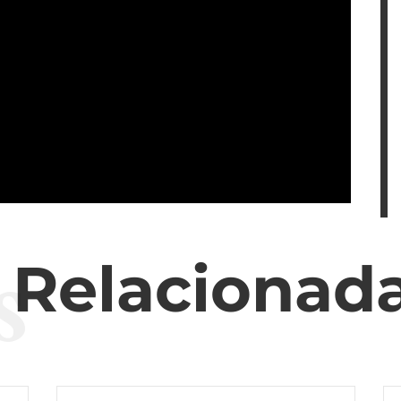
s
s Relacionad