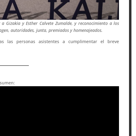
k a Gizakia y Esther Calvete Zumalde, y reconocimiento a los
magen, autoridades, junta, premiados y homenajeados.
as las personas asistentes a cumplimentar el breve
resumen: