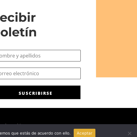
ecibir
oletín
SUSCRIBIRSE
ca de cookies
remos que estás de acuerdo con ello.
Aceptar