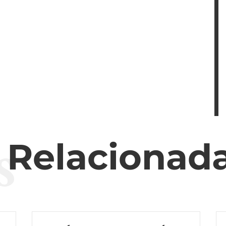
s
s Relacionad