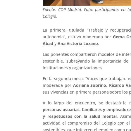
Fuente: COP Madrid. Foto: participantes en l
Colegio
.
La primera, titulada “Trabajo y recupera
autonomía”, estuvo moderada por
Gema O
Abad
y
Ana Victoria Lozano
.
Las ponentes compartieron modelos de interv
sostenible, subrayando la importancia de 
instituciones y organizaciones.
En la segunda mesa, “Voces que trabajan: e
moderada por
Adriana Sobrino
,
Ricardo V
sus vivencias en primera persona sobre los p
A lo largo del encuentro, se destacó la
personas usuarias, familiares y empleadore
y respetuosos con la salud mental
. Asim
actividad el compromiso del Colegio con e
sostenibles, que integren el empleo como par