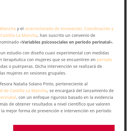
La Mancha
y el
vicerrectorado de Innovación, Coordinación y
e Castilla-La Mancha
, han suscrito un convenio de
enominado «
Variables psicosociales en período perinatal
«.
bo un estudio con diseño cuasi experimental con medidas
ión terapéutica con mujeres que se encuentren en
período
as o puérperas. Dicha intervención se realizará de
 las mujeres en sesiones grupales.
ofesora Natalia Solano Pinto, perteneciente al
ad de Castilla-La Mancha
, se encargará del lanzamiento de
erinatal
, con un enfoque riguroso basado en la evidencia
más de obtener resultados a nivel científico que valoren
y la mejor forma de prevención e intervención en período