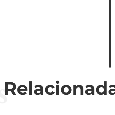
s
s Relacionad