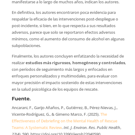
manifestarse a lo largo de muchos años, indican los autores.
En definitiva, los autores encontraron poca evidencia para
respaldar la eficacia de las intervenciones post-despliegue o
post-incidente, si bien, en lo que respecta a sus resultados
adversos, parece que solo se reportaron efectos adversos
mínimos, como el aumento del consumo de alcohol en algunas
subpoblaciones.
Finalmente, los autores concluyen enfatizando la necesidad de
realizar
estudios más rigurosos, homogéneos y controlados
,
con períodos de seguimiento más largos y enfocados en
enfoques personalizados y multimodales, para evaluar con
mayor precisión el impacto sostenido de estas intervenciones
en la salud psicológica de los equipos de rescate.
Fuente
.
Ancarani, F., Garijo Añaños, P., Gutiérrez, B., Pérez-Nievas, J.,
Vicente-Rodríguez, G., & Gimeno Marco, F. (2025).
The
Effectiveness of Debriefing on the Mental Health of Rescue
Teams: A Systematic Review
.
Int. J. Environ. Res. Public Health
,
22
(4), 590. https://doi.org/10.3390/ijerph22040590.