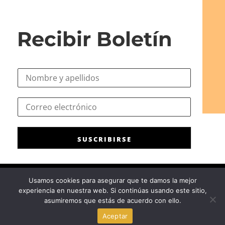
Recibir Boletín
N
o
m
C
C
b
o
o
r
r
r
e
r
r
*
e
SUSCRIBIRSE
e
o
o
C
e
o
l
r
Usamos cookies para asegurar que te damos la mejor
e
r
experiencia en nuestra web. Si continúas usando este sitio,
c
Consejo General de la Psicología de España
|
Privacidad
|
Aviso
e
asumiremos que estás de acuerdo con ello.
t
Legal
|
Política de cookies
o
r
Aceptar
e
ó