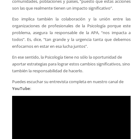
comunidades, poblaciones y países, “puesto que estas acciones
son las que realmente tienen un impacto significativo”.
Eso implica también la colaboración y la unión entre las
organizaciones de profesionales de la Psicología porque este
problema, asegura la responsable de la APA, “nos impacta a
todos”. Es, dice, “tan grande y la urgencia tanta que debemos
enfocarnos en estar en esa lucha juntos”.
En ese sentido, la Psicología tiene no sólo la oportunidad de
aportar estrategias para lograr estos cambios significativos, sino
también la responsabilidad de hacerlo.
Puedes escuchar su entrevista completa en nuestro canal de
YouTube
: