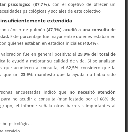
ar psicológico (37,7
%)
, con el objetivo de ofrecer un
esidades psicológicas y sociales de este colectivo.
o insuficientemente extendida
s con cáncer de pulmón
(47,3%) acudió a una consulta de
edad.
Este porcentaje fue mayor entre quienes estaban en
con quienes estaban en estadios iniciales (
40,4%
).
 valoración fue en general positiva: el
29,9% del total de
ica le ayudó a mejorar su calidad de vida. Si se analizan
s que acudieron a consulta, el
62,5%
consideró que la
ras que un
23,9%
manifestó que la ayuda no había sido
rsonas encuestadas indicó que
no necesitó atención
l para no acudir a consulta (manifestado por el
66%
de
 grupo, el informe señala otras barreras importantes al
ión psicológica.
e servicio.