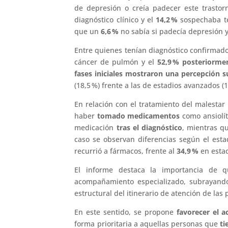
de depresión o creía padecer este trastorn
diagnóstico clínico y el
14,2
%
sospechaba te
que un
6,6
%
no sabía si padecía depresión 
Entre quienes tenían diagnóstico confirmado
cáncer de pulmón y el
52,9
%
posteriorme
fases iniciales mostraron
una percepción s
(18,5 %) frente a las de estadios avanzados (1
En relación con el tratamiento del malestar
haber
tomado medicamentos
como ansiolít
medicación
tras el diagnóstico
, mientras 
caso se observan diferencias según el esta
recurrió a fármacos, frente al
34,9
%
en estad
El informe destaca la importancia de 
acompañamiento especializado, subrayand
estructural del itinerario de atención de la
En este sentido, se propone
favorecer el 
forma prioritaria a aquellas personas que
ti