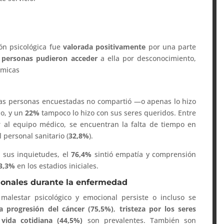
ón psicológica fue
valorada positivamente
por una parte
 personas pudieron acceder
a ella por desconocimiento,
ómicas
as personas encuestadas no compartió —o apenas lo hizo
io, y un
22%
tampoco lo hizo con sus seres queridos. Entre
 al equipo médico, se encuentran la falta de tiempo en
l personal sanitario (
32,8%
).
 sus inquietudes, el
76,4%
sintió empatía y comprensión
3,3%
en los estadios iniciales.
ionales durante la enfermedad
malestar psicológico y emocional persiste o incluso se
a progresión del cáncer (75,5%)
,
tristeza por los seres
vida cotidiana (44,5%)
son prevalentes. También son