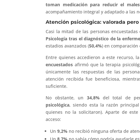
toman medicación para reducir el malest
acompañamiento integral y adaptado a las nec
Atención psicológica: valorada per
Casi la mitad de las personas encuestada
Psicología tras el diagnóstico de la enferm
estadios avanzados (
50,4%
) en comparación 
Entre quienes accedieron a este recurso, la
encuestados
afirmó que la terapia psicológ
únicamente las respuestas de las persona
atención recibida fue beneficiosa, mient
suficiente.
No obstante, un
34,8%
del total de pe
psicológica
, siendo esta la razón principa
quienes no la solicitaron). Aparte de este
acceso:
Un
9,2%
no recibió ninguna oferta de atenc
Un
8,7%
no sabía cómo podría ayudarle est