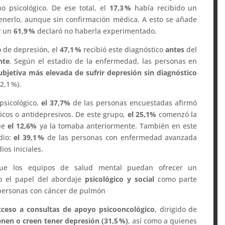
o psicológico. De ese total, el
17,3
%
había recibido un
nerlo, aunque sin confirmación médica. A esto se añade
y un
61,9
%
declaró no haberla experimentado.
 de depresión, el
47,1
%
recibió este diagnóstico
antes
del
nte
. Según el estadio de la enfermedad, las personas en
ubjetiva más elevada
de sufrir depresión sin diagnóstico
2,1 %).
 psicológico,
el 37,7%
de las personas encuestadas afirmó
icos o antidepresivos. De este grupo,
el 25,1%
comenzó la
que
el 12,6%
ya la tomaba anteriormente. También en este
dio:
el 39,1
%
de las personas con enfermedad avanzada
ios iniciales.
que los equipos de salud mental puedan ofrecer un
o el papel del abordaje
psicológico y social
como parte
s personas con cáncer de pulmón
acceso a consultas de apoyo psicooncológico
, dirigido de
enen o creen tener depresión (31,5
%)
, así como a quienes