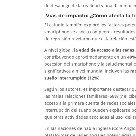
de desapego de la realidad y una disminución 
Vías de impacto: ¿Cómo afecta la t
El estudio también exploró los factores pote
smartphone se asocia con peores resultados d
de regresión revelaron que esta relación es
A nivel global
, la edad de
acceso a las redes 
contribuyendo aproximadamente en un
40
posesión del smartphone y la salud mental e
significativos a nivel mundial incluyen las
ma
sueño interrumpido (12%)
.
Según los autores, es importante destacar q
las malas relaciones familiares (68%) y el c
acceso a la primera cuenta de redes sociales.
interrupción del sueño pueden explicarse por
que otras actividades asociadas al uso del 
En las naciones de habla inglesa (Core Anglos
plataformas de redes sociales potenciadas p