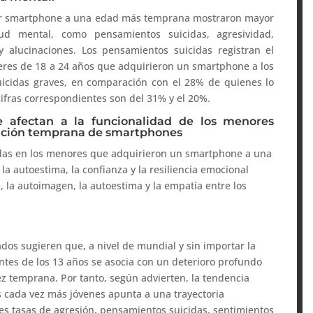
mer smartphone a una edad más temprana mostraron mayor
ud mental, como pensamientos suicidas, agresividad,
 alucinaciones. Los pensamientos suicidas registran el
res de 18 a 24 años que adquirieron un smartphone a los
uicidas graves, en comparación con el 28% de quienes lo
 cifras correspondientes son del 31% y el 20%.
 afectan a la funcionalidad de los menores
sición temprana de smartphones
adas en los menores que adquirieron un smartphone a una
 autoestima, la confianza y la resiliencia emocional
a, la autoimagen, la autoestima y la empatía entre los
ados sugieren que, a nivel de mundial y sin importar la
ntes de los 13 años se asocia con un deterioro profundo
tez temprana. Por tanto, según advierten, la tendencia
 cada vez más jóvenes apunta a una trayectoria
s tasas de agresión, pensamientos suicidas, sentimientos