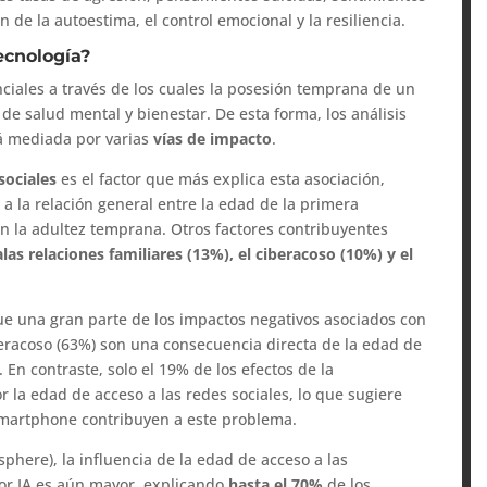
de la autoestima, el control emocional y la resiliencia.
ecnología?
nciales a través de los cuales la posesión temprana de un
e salud mental y bienestar. De esta forma, los análisis
tá mediada por varias
vías de impacto
.
sociales
es el factor que más explica esta asociación,
%
a la relación general entre la edad de la primera
n la adultez temprana. Otros factores contribuyentes
las relaciones familiares (13%), el ciberacoso (10%) y el
ue una gran parte de los impactos negativos asociados con
iberacoso (63%) son una consecuencia directa de la edad de
 En contraste, solo el 19% de los efectos de la
 la edad de acceso a las redes sociales, lo que sugiere
smartphone contribuyen a este problema.
phere), la influencia de la edad de acceso a las
or IA es aún mayor, explicando
hasta el 70%
de los