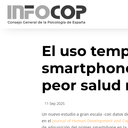
El uso tem
smartphone
peor salud 
11 Sep 2025
Un nuevo estudio a gran escala -con datos d
en el
Journal of Human Development and Cap
de adquisición del primer smartphone en la 