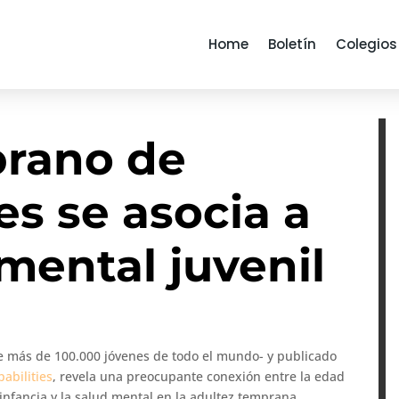
Home
Boletín
Colegios
prano de
s se asocia a
mental juvenil
e más de 100.000 jóvenes de todo el mundo- y publicado
abilities
, revela una preocupante conexión entre la edad
infancia y la salud mental en la adultez temprana.