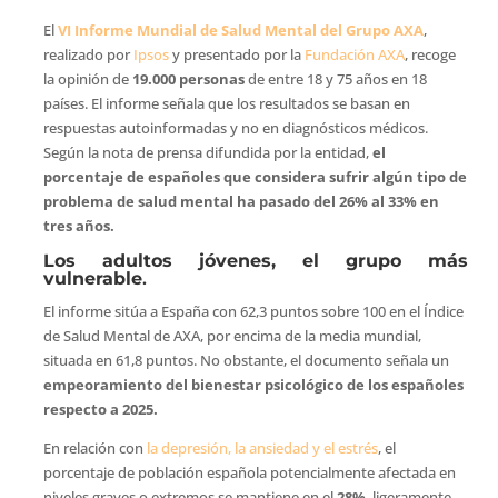
El
VI Informe Mundial de Salud Mental del Grupo AXA
,
realizado por
Ipsos
y presentado por la
Fundación AXA
, recoge
la opinión de
19.000 personas
de entre 18 y 75 años en 18
países. El informe señala que los resultados se basan en
respuestas autoinformadas y no en diagnósticos médicos.
Según la nota de prensa difundida por la entidad,
el
porcentaje de españoles que considera sufrir algún tipo de
problema de salud mental ha pasado del 26% al 33% en
tres años.
Los adultos jóvenes, el grupo más
vulnerable
.
El informe sitúa a España con 62,3 puntos sobre 100 en el Índice
de Salud Mental de AXA, por encima de la media mundial,
situada en 61,8 puntos. No obstante, el documento señala un
empeoramiento del bienestar psicológico de los españoles
respecto a 2025.
En relación con
la depresión, la ansiedad y el estrés
, el
porcentaje de población española potencialmente afectada en
niveles graves o extremos se mantiene en el
28%
, ligeramente