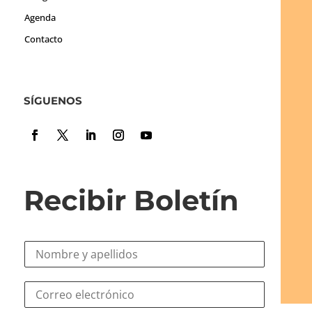
Agenda
Contacto
SÍGUENOS
Recibir Boletín
N
o
m
C
C
b
o
o
r
r