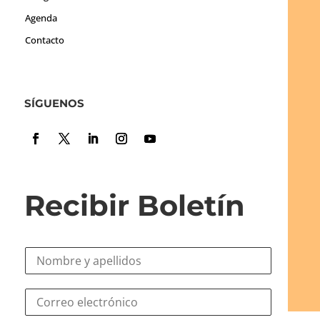
Agenda
Contacto
SÍGUENOS
Recibir Boletín
N
o
m
*
C
b
N
o
r
o