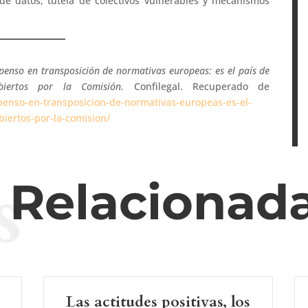
de datos, tutela de colectivos vulnerables y mecanismos
penso en transposición de normativas europeas: es el país de
iertos por la Comisión.
Confilegal. Recuperado de
penso-en-transposicion-de-normativas-europeas-es-el-
biertos-por-la-comision/
s
s Relacionad
Las actitudes positivas, los