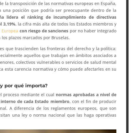
 de la transposición de las normativas europeas en España,
en una posición que podría ser preocupante dentro de la
ña lidera el ránking de incumplimiento de directivas
el 3,19%
, la cifra más alta de todos los Estados miembros y
n Europea
con riesgo de sanciones
por no haber integrado
n los plazos marcados por Bruselas.
es que trascienden las fronteras del derecho y la política:
pecialmente aquellos que trabajan en ámbitos asociados a
nores, colectivos vulnerables o servicios de salud mental
ca esta carencia normativa y cómo puede afectarles en su
 y por qué importa?
el proceso mediante el cual
normas aprobadas a nivel de
o interno de cada Estado miembro
, con el fin de producir
ional. A diferencia de los reglamentos europeos, que son
cesitan una ley o norma nacional que las haga operativas