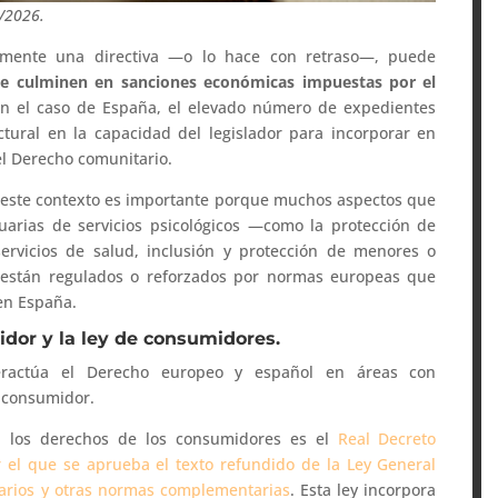
1/2026.
mente una directiva —o lo hace con retraso—, puede
ue culminen en sanciones económicas impuestas por el
En el caso de España, el elevado número de expedientes
ctural en la capacidad del legislador para incorporar en
el Derecho comunitario.
ía, este contexto es importante porque muchos aspectos que
uarias de servicios psicológicos —como la protección de
rvicios de salud, inclusión y protección de menores o
— están regulados o reforzados por normas europeas que
en España.
idor y la ley de consumidores.
eractúa el Derecho europeo y español en áreas con
l consumidor.
a los derechos de los consumidores es el
Real Decreto
r el que se aprueba el texto refundido de la Ley General
arios y otras normas complementarias
. Esta ley incorpora