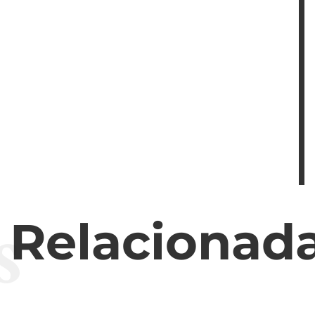
s
s Relacionad