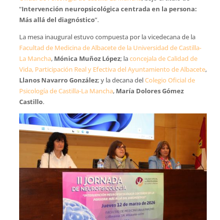
“
Intervención neuropsicológica centrada en la persona:
Más allá del diagnóstico
”.
La mesa inaugural estuvo compuesta por la vicedecana de la
Facultad de Medicina de Albacete de la Universidad de Castilla-
La Mancha
,
Mónica Muñoz López
; la
concejala de Calidad de
Vida, Participación Real y Efectiva del Ayuntamiento de Albacete
,
Llanos Navarro González
; y la decana del
Colegio Oficial de
Psicología de Castilla-La Mancha
,
María Dolores Gómez
Castillo
.